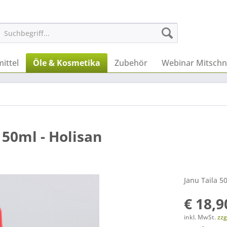
ittel
Öle & Kosmetika
Zubehör
Webinar Mitschn
 50ml - Holisan
Janu Taila 5
€ 18,9
inkl. MwSt.
zzg