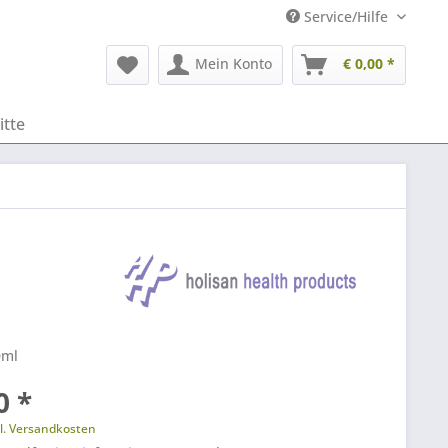
Service/Hilfe
Mein Konto
€ 0,00 *
itte
0ml
0 *
l. Versandkosten