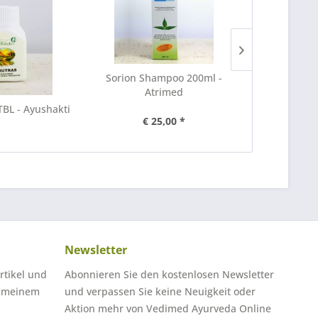
Sorion Shampoo 200ml -
Atrimed
TBL - Ayushakti
Divyaswas 
€ 25,00 *
Ayu
Newsletter
rtikel und
Abonnieren Sie den kostenlosen Newsletter
n meinem
und verpassen Sie keine Neuigkeit oder
Aktion mehr von Vedimed Ayurveda Online