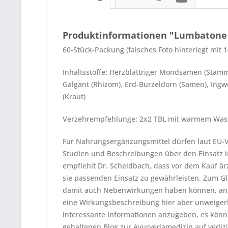
Produktinformationen "Lumbatone 6
60-Stück-Packung (falsches Foto hinterlegt mit 
Inhaltsstoffe: Herzblättriger Mondsamen (Stamm
Galgant (Rhizom), Erd-Burzeldorn (Samen), Ingwer
(Kraut)
Verzehrempfehlunge: 2x2 TBL mit warmem Wa
Für Nahrungsergänzungsmittel dürfen laut EU-Ve
Studien und Beschreibungen über den Einsatz 
empfiehlt Dr. Scheidbach, dass vor dem Kauf 
sie passenden Einsatz zu gewährleisten. Zum Gl
damit auch Nebenwirkungen haben können, ansons
eine Wirkungsbeschreibung hier aber unweigerl
interessante Informationen anzugeben, es könne
gehaltenen Blog zur Ayurvedamedizin auf vedizi